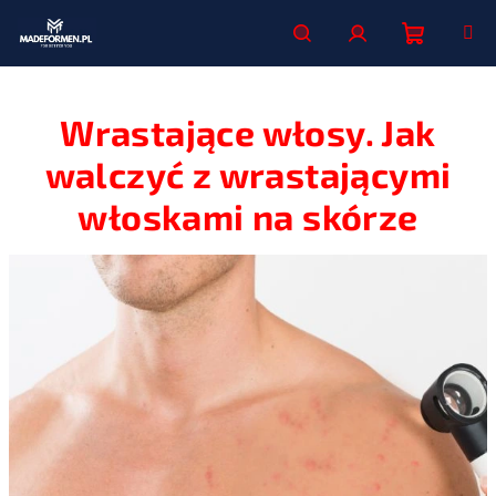
Przejść
do
treści
Koszyk
Szukaj
Zaloguj
Wrastające włosy. Jak
się
walczyć z wrastającymi
włoskami na skórze