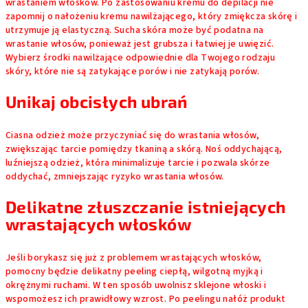
wrastaniem włosków. Po zastosowaniu kremu do depilacji nie
zapomnij o nałożeniu kremu nawilżającego, który zmiękcza skórę i
utrzymuje ją elastyczną. Sucha skóra może być podatna na
wrastanie włosów, ponieważ jest grubsza i łatwiej je uwięzić.
Wybierz środki nawilżające odpowiednie dla Twojego rodzaju
skóry, które nie są zatykające porów i nie zatykają porów.
Unikaj obcisłych ubrań
Ciasna odzież może przyczyniać się do wrastania włosów,
zwiększając tarcie pomiędzy tkaniną a skórą. Noś oddychającą,
luźniejszą odzież, która minimalizuje tarcie i pozwala skórze
oddychać, zmniejszając ryzyko wrastania włosów.
Delikatne złuszczanie istniejących
wrastających włosków
Jeśli borykasz się już z problemem wrastających włosków,
pomocny będzie delikatny peeling ciepłą, wilgotną myjką i
okrężnymi ruchami. W ten sposób uwolnisz sklejone włoski i
wspomożesz ich prawidłowy wzrost. Po peelingu nałóż produkt