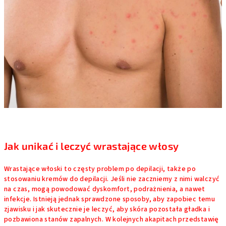
Jak unikać i leczyć wrastające włosy
Wrastające włoski to częsty problem po depilacji, także po
stosowaniu kremów do depilacji. Jeśli nie zaczniemy z nimi walczyć
na czas, mogą powodować dyskomfort, podrażnienia, a nawet
infekcje. Istnieją jednak sprawdzone sposoby, aby zapobiec temu
zjawisku i jak skutecznie je leczyć, aby skóra pozostała gładka i
pozbawiona stanów zapalnych. W kolejnych akapitach przedstawię