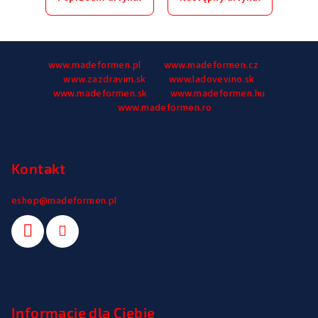
S
www.madeformen.pl
www.madeformen.cz
t
www.zazdravim.sk
www.ladovevino.sk
o
www.madeformen.sk
www.madeformen.hu
p
www.madeformen.ro
k
a
Kontakt
eshop
@
madeformen.pl
Informacje dla Ciebie