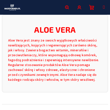
Przejść
do
treści
Koszyk
Szukaj
Zaloguj
ALOE VERA
się
Aloe Vera jest znany ze swoich wyjątkowych właściwości
nawilżających, kojących i regenerujących zarówno skórę,
jak i włosy. Zawiera bogactwo witamin, minerałów i
przeciwutleniaczy, które wspomagają odnowę komórek,
łagodzą podrażnienia i zapewniają intensywne nawilżenie.
Regularne stosowanie produktów Aloe Vera pomaga
zachować skórę i włosy zdrowe, elastyczne i chronione
przed czynnikami zewnętrznymi. Aloe Vera nadaje się do
każdego rodzaju skóry i włosów, w tym skóry wrażliwej.