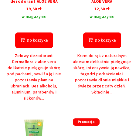
dezodorant ALOE VERA
ALOE VERA
d
t
19,50 zł
12,50 zł
u
ó
w magazynie
w magazynie
k
w
t
ó
Do koszyka
Do koszyka
w
Żelowy dezodorant
Krem do rąk z naturalnym
Dermaflora z aloe vera
aloesem delikatnie pielęgnuje
delikatnie pielęgnuje skórę
skórę, intensywnie ją nawilża,
pod pachami, nawilża ją i nie
łagodzi podrażnienia i
pozostawia plam na
pozostawia dłonie miękkie i
ubraniach. Bez alkoholu,
świeże przez cały dzień.
aluminium, parabenów i
Skład nie...
silikonów...
Promocja