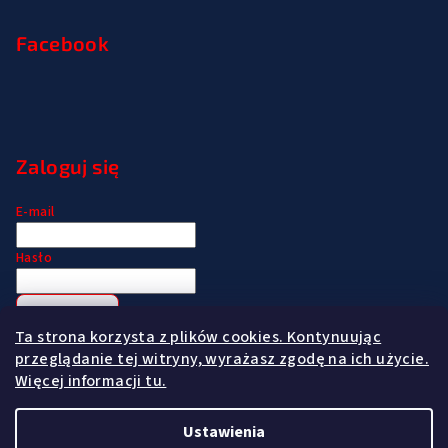
Facebook
Zaloguj się
E-mail
Hasło
Zaloguj się
Ta strona korzysta z plików cookies. Kontynuując
Zarejestruj się
Nie pamiętam hasła
przeglądanie tej witryny, wyrażasz zgodę na ich użycie.
Więcej informacji tu.
Ustawienia