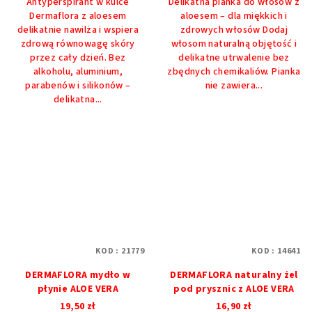
Antyperspirant w kulce
Delikatna pianka do włosów z
Dermaflora z aloesem
aloesem – dla miękkich i
delikatnie nawilża i wspiera
zdrowych włosów Dodaj
zdrową równowagę skóry
włosom naturalną objętość i
przez cały dzień. Bez
delikatne utrwalenie bez
alkoholu, aluminium,
zbędnych chemikaliów. Pianka
parabenów i silikonów –
nie zawiera...
delikatna...
KOD :
21779
KOD :
14641
DERMAFLORA mydło w
DERMAFLORA naturalny żel
płynie ALOE VERA
pod prysznic z ALOE VERA
19,50 zł
16,90 zł