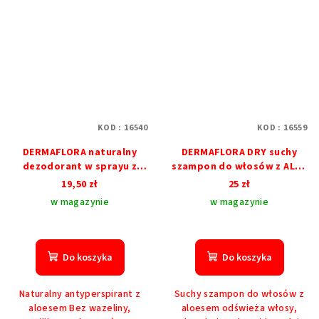
KOD :
16540
KOD :
16559
DERMAFLORA naturalny
DERMAFLORA DRY suchy
dezodorant w sprayu z
szampon do włosów z ALOE
ALOE VERA
VERA
19,50 zł
25 zł
w magazynie
w magazynie
Do koszyka
Do koszyka
Naturalny antyperspirant z
Suchy szampon do włosów z
aloesem Bez wazeliny,
aloesem odświeża włosy,