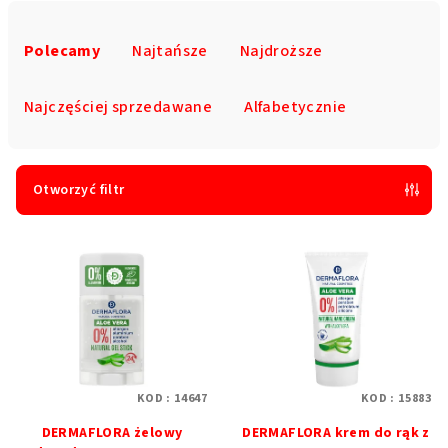
S
o
Polecamy
Najtańsze
Najdroższe
r
t
Najczęściej sprzedawane
Alfabetycznie
o
w
a
Otworzyć filtr
n
L
i
i
e
s
p
t
r
a
o
p
d
KOD :
14647
KOD :
15883
r
u
DERMAFLORA żelowy
DERMAFLORA krem do rąk z
o
k