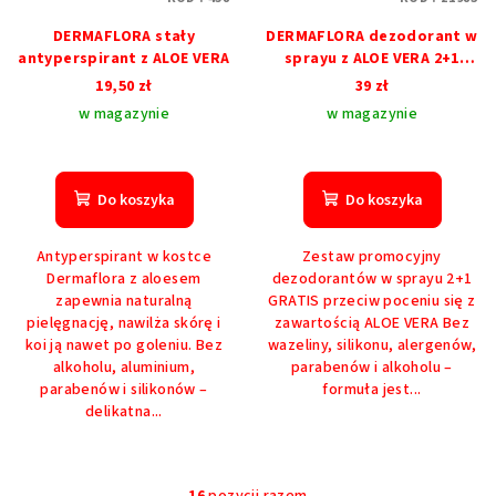
DERMAFLORA stały
DERMAFLORA dezodorant w
antyperspirant z ALOE VERA
sprayu z ALOE VERA 2+1
GRATIS
19,50 zł
39 zł
w magazynie
w magazynie
Do koszyka
Do koszyka
Antyperspirant w kostce
Zestaw promocyjny
Dermaflora z aloesem
dezodorantów w sprayu 2+1
zapewnia naturalną
GRATIS przeciw poceniu się z
pielęgnację, nawilża skórę i
zawartością ALOE VERA Bez
koi ją nawet po goleniu. Bez
wazeliny, silikonu, alergenów,
alkoholu, aluminium,
parabenów i alkoholu –
parabenów i silikonów –
formuła jest...
delikatna...
16
pozycji razem