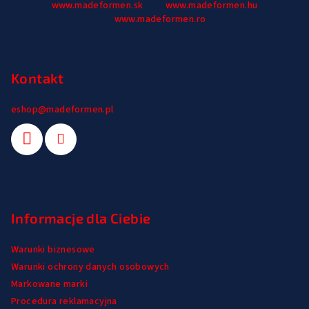
o
www.madeformen.sk
www.madeformen.hu
p
www.madeformen.ro
k
a
Kontakt
eshop
@
madeformen.pl
Informacje dla Ciebie
Warunki biznesowe
Warunki ochrony danych osobowych
Markowane marki
Procedura reklamacyjna