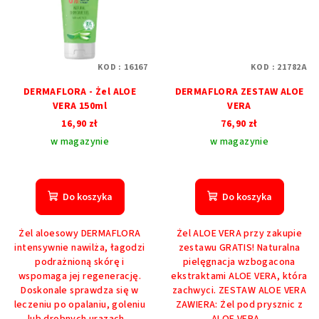
KOD :
16167
KOD :
21782A
DERMAFLORA - Żel ALOE
DERMAFLORA ZESTAW ALOE
VERA 150ml
VERA
16,90 zł
76,90 zł
w magazynie
w magazynie
Do koszyka
Do koszyka
Żel aloesowy DERMAFLORA
Żel ALOE VERA przy zakupie
intensywnie nawilża, łagodzi
zestawu GRATIS! Naturalna
podrażnioną skórę i
pielęgnacja wzbogacona
wspomaga jej regenerację.
ekstraktami ALOE VERA, która
Doskonale sprawdza się w
zachwyci. ZESTAW ALOE VERA
leczeniu po opalaniu, goleniu
ZAWIERA: Żel pod prysznic z
lub drobnych urazach...
ALOE VERA...