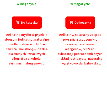
w magazynie
w magazynie
Do koszyka
Do koszyka
Delikatne mydło w płynie z
Delikatny, naturalny żel pod
aloesem Delikatne, naturalne
prysznic z aloesem Nie
mydło z aloesem, które
zawiera parabenów,
nawilża i koi skórę – idealne
alergenów, SLES ani
dla suchych i wrażliwych
substancji petrochemicznych
dłoni. Bez alkoholu,
– skład jest czysty, naturalny
aluminium, alergenów,...
i wyjątkowo delikatny dla...