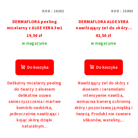
KOD :
16202
KOD :
15893
DERMAFLORA peeling
DERMAFLORA ALOE VERA
micelarny z ALOE VERA 3w1
nawilżający żel do skóry z
CERAMIDY
19,50 zł
42,50 zł
w magazynie
w magazynie
Do koszyka
Do koszyka
Delikatny micelarny peeling
Nawilżający żel do skóry z
do twarzy z aloesem
aloesem i ceramidami
delikatnie usuwa
intensywnie nawilża,
zanieczyszczenia i martwe
wzmacnia barierę ochronną
komórki naskórka,
skóry i pozostawia ją miękką i
jednocześnie nawilżając i
świeżą. Produkt nie zawiera
kojąc skórę dzięki
silikonów, wazeliny,...
naturalnym...