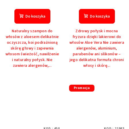
Do koszyka
Do koszyka
Naturalny szampon do
Zdrowy połysk i mocna
włosów z aloesem delikatnie
fryzura dzięki lakierowi do
oczyszcza, koi podrażnioną
włosów Aloe Vera Nie zawiera
skórę głowy i zapewnia
alergenów, aluminium,
włosom świeżość, nawilżenie
parabenów ani silikonów –
i naturalny połysk. Nie
jego delikatna formuła chroni
zawiera alergenów,...
włosy i skórę...
Promocja
KOD :
458
KOD :
21983