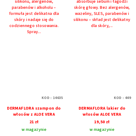
silikonu, alergenów,
absorbuje sebum i łagodzi
parabenów i alkoholu –
skórę głowy. Bez alergenów,
formuła jest delikatna dla
wazeliny, SLES, parabenów i
skóry i nadaje się do
silikonu – skład jest delikatny
codziennego stosowania.
dla skóry,...
Spray...
KOD :
14635
KOD :
449
DERMAFLORA szampon do
DERMAFLORA lakier do
włosów z ALOE VERA
włosów ALOE VERA
21 zł
19,50 zł
w magazynie
w magazynie