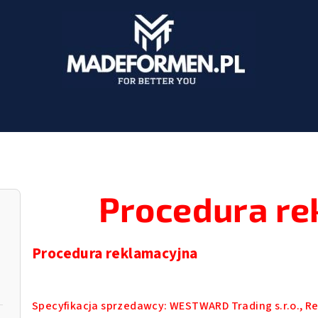
Procedura re
Procedura reklamacyjna
Specyfikacja sprzedawcy: WESTWARD Trading s.r.o., 