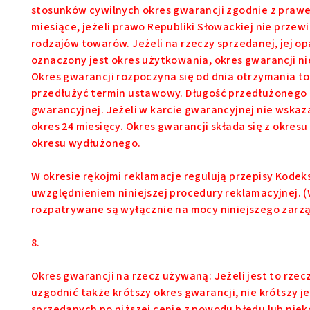
stosunków cywilnych okres gwarancji zgodnie z prawe
miesiące, jeżeli prawo Republiki Słowackiej nie przew
rodzajów towarów. Jeżeli na rzeczy sprzedanej, jej op
oznaczony jest okres użytkowania, okres gwarancji ni
Okres gwarancji rozpoczyna się od dnia otrzymania
przedłużyć termin ustawowy. Długość przedłużonego 
gwarancyjnej. Jeżeli w karcie gwarancyjnej nie wska
okres 24 miesięcy. Okres gwarancji składa się z okres
okresu wydłużonego.
W okresie rękojmi reklamacje regulują przepisy Kodeks
uwzględnieniem niniejszej procedury reklamacyjnej.
rozpatrywane są wyłącznie na mocy niniejszego zarzą
8.
Okres gwarancji na rzecz używaną: Jeżeli jest to rze
uzgodnić także krótszy okres gwarancji, nie krótszy 
sprzedanych po niższej cenie z powodu błędu lub nie