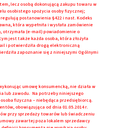
ntem, lecz osobą dokonującą zakupu towaru w
elu osobistego spożycia osoby fizycznej;
egulują postanowienia §422 i nast. Kodeks
rawna, która wypełniła i wysłała zamówienie
, otrzymała (e-mail) powiadomienie o
cym jest także każda osoba, która złożyła
il i potwierdziła drogą elektroniczną
ierdziła zapoznanie się z niniejszymi Ogólnymi
i wykonując umowę konsumencką, nie działa w
nia lub zawodu. Na potrzeby niniejszego
osoba fizyczna – niebędąca przedsiębiorcą.
entów, obowiązująca od dnia 01.05.2014 r.
tów przy sprzedaży towarów lub świadczeniu
b umowy zawartej poza lokalem sprzedawcy
 definicji konsumenta nie wynikają osoby