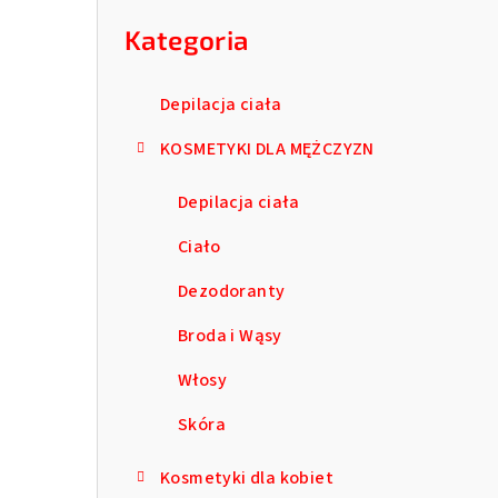
kategorie
b
Kategoria
o
c
Depilacja ciała
z
KOSMETYKI DLA MĘŻCZYZN
n
Depilacja ciała
y
Ciało
Dezodoranty
Broda i Wąsy
Włosy
Skóra
Kosmetyki dla kobiet