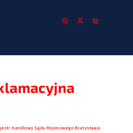
Szukaj
Zaloguj
Koszyk
się
klamacyjna
Rejestr Handlowy Sądu Rejonowego Bratysława