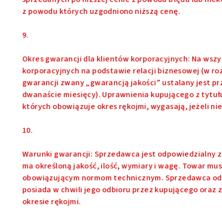
z powodu których uzgodniono niższą cenę.
9.
Okres gwarancji dla klientów korporacyjnych: Na wsz
korporacyjnych na podstawie relacji biznesowej (w r
gwarancji zwany „gwarancją jakości” ustalany jest pr
dwanaście miesięcy). Uprawnienia kupującego z tytuł
których obowiązuje okres rękojmi, wygasają, jeżeli 
10.
Warunki gwarancji: Sprzedawca jest odpowiedzialny z
ma określoną jakość, ilość, wymiary i wagę. Towar mu
obowiązującym normom technicznym. Sprzedawca odp
posiada w chwili jego odbioru przez kupującego oraz 
okresie rękojmi.