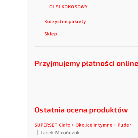
OLEJ KOKOSOWY
Korzystne pakiety
Sklep
Przyjmujemy płatności onlin
Ostatnia ocena produktów
SUPERSET Ciało + Okolice intymne + Puder
|
Jacek Mirończuk
Ocena produktu to 5 na 5 gwiazdek.