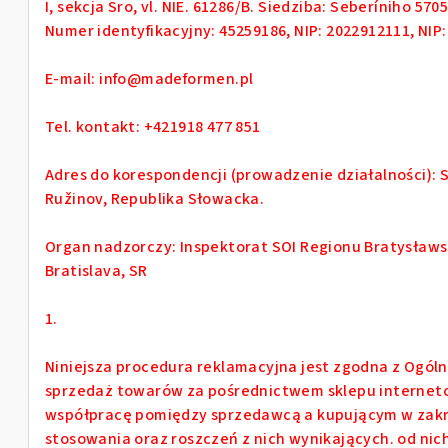
I, sekcja Sro, vl. NIE. 61286/B. Siedziba: Seberíniho 57
Numer identyfikacyjny: 45259186, NIP: 2022912111, NI
E-mail: info@madeformen.pl
Tel. kontakt: +421918 477 851
Adres do korespondencji (prowadzenie działalności): S
Ružinov, Republika Słowacka.
Organ nadzorczy: Inspektorat SOI Regionu Bratysławski
Bratislava, SR
1.
Niniejsza procedura reklamacyjna jest zgodna z Ogól
sprzedaż towarów za pośrednictwem sklepu internetow
współpracę pomiędzy sprzedawcą a kupującym w zakr
stosowania oraz roszczeń z nich wynikających. od ni