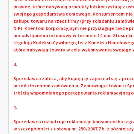
prawne, które nabywają produkty lub korzystają z us
swojego gospodarstwa domowego. Konsumentem nie jest
zakupu towaru na rzecz firmy (przy składaniu zamówie
NIP). Klientom korporacyjnym nie przysługuje także 
ani odstąpienia od umowy w terminie 14 dni. Stosunk
regulują Kodeksu Cywilnego, lecz Kodeksu Handlowego
które nabywają towary w celu wykonywania swojego 
e
3.
Sprzedawca zaleca, aby kupujący zapoznał się z proc
przed złożeniem zamówienia. Zamawiając towar u Spr
treścią wspomnianego postępowania reklamacyjnego
4.
Sprzedawca rozpatruje reklamacje konsumenckie zgod
w szczególności z ustawą nr. 250/2007 Zb. z późniejsz