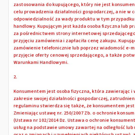
zastosowania do kupującego, który nie jest konsume
celu prowadzenia działalności gospodarczej, a nie w c
odpowiedzialność za wady produktu w tym przypadku r
handlowy. Kupującym jest każda osoba fizyczna lub p
za pośrednictwem strony internetowej sprzedającego
przyjęciu zamówienia i zapłaciła cenę zakupu. Kupują
zamówienie telefonicznie lub poprzez wiadomość e-ma
przyjęcie oferty cenowej sprzedającego, a także potw
Warunkami Handlowymi.
2.
Konsumentem jest osoba fizyczna, która zawierając 
zakresie swojej działalności gospodarczej, zatrudnie
regulaminu stwierdza się także, że konsumentem jest 
Zmieniając ustawę nr. 250/2007 Zb. o ochronie konsum
(Ustawa nr 102/2014 Dz. Ustawa o ochronie konsumen
usług na podstawie umowy zawartej na odległość lu
oraz o zmianach i uzupełnieniach niektórych ustaw), z