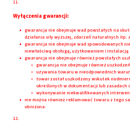
11.
Wyłączenia gwarancji:
gwarancja nie obejmuje wad powstałych na sku
działania siły wyższej, zdarzeń naturalnych itp.
gwarancja nie obejmuje wad spowodowanych niew
niewłaściwą obsługą, użytkowaniem i instalacją 
gwarancja nie obejmuje również powstałych usz
gwarancja nie obejmuje również uszkodzeń
używania towaru w nieodpowiednich waru
towar został uszkodzony wskutek nadmier
określonych w dokumentacji lub zasadach 
wykonywanie niekwalifikowanych interwenc
nie można również reklamować towaru z tego sa
obniżona.
12.