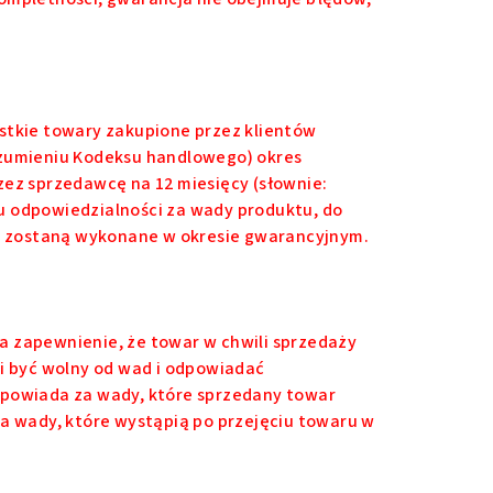
ystkie towary zakupione przez klientów
ozumieniu Kodeksu handlowego) okres
zez sprzedawcę na 12 miesięcy (słownie:
u odpowiedzialności za wady produktu, do
nie zostaną wykonane w okresie gwarancyjnym.
a zapewnienie, że towar w chwili sprzedaży
si być wolny od wad i odpowiadać
owiada za wady, które sprzedany towar
za wady, które wystąpią po przejęciu towaru w