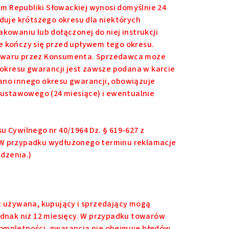
m Republiki Słowackiej wynosi domyślnie 24
iduje krótszego okresu dla niektórych
akowaniu lub dołączonej do niej instrukcji
e kończy się przed upływem tego okresu.
 towaru przez Konsumenta. Sprzedawca może
okresu gwarancji jest zawsze podana w karcie
zano innego okresu gwarancji, obowiązuje
u ustawowego (24 miesiące) i ewentualnie
u Cywilnego nr 40/1964 Dz. § 619-627 z
 (W przypadku wydłużonego terminu reklamacje
dzenia.)
cz używana, kupujący i sprzedający mogą
jednak niż 12 miesięcy. W przypadku towarów
kompletności, gwarancja nie obejmuje błędów,