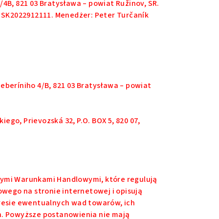
05/4B, 821 03 Bratysława – powiat Ružinov, SR.
P: SK2022912111. Menedżer: Peter Turčaník
eberíniho 4/B, 821 03 Bratysława – powiat
ego, Prievozská 32, P.O. BOX 5, 820 07,
nymi Warunkami Handlowymi, które regulują
ego na stronie internetowej i opisują
esie ewentualnych wad towarów, ich
ch. Powyższe postanowienia nie mają