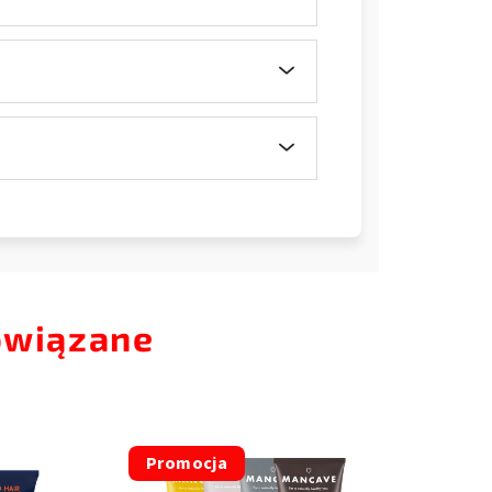
owiązane
Promocja