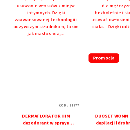
5
5
usuwanie włosków z miejsc
dla mężczyzn
gwiazdek.
gwi
intymnych. Dzięki
bezboleśnie i s
zaawansowanej technologii i
usuwać owłosieni
odżywczym składnikom, takim
ciała. Dzięki od
jak masło shea,...
Promocja
KOD :
21777
DERMAFLORA FOR HIM
DUOSET WOMN 
dezodorant w sprayu
depilacji i dro
SERENITY
SUCHE i ŚW