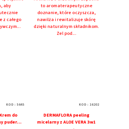
, aby
to aromaterapeutyczne
azdek.
kutecznie
doznanie, które oczyszcza,
e z całego
nawilża i rewitalizuje skórę
żywczym...
dzięki naturalnym składnikom.
Żel pod...
KOD :
5645
KOD :
16202
Krem do
DERMAFLORA peeling
bny puder
micelarny z ALOE VERA 3w1
IEŻE