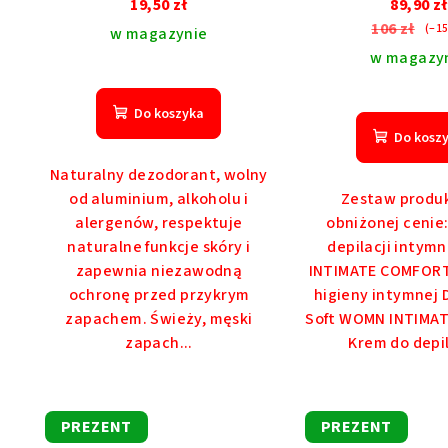
19,50 zł
89,90 zł
106 zł
(–1
w magazynie
w magazy
Do koszyka
Do kosz
Naturalny dezodorant, wolny
od aluminium, alkoholu i
Zestaw produ
alergenów, respektuje
obniżonej cenie: 
naturalne funkcje skóry i
depilacji intym
zapewnia niezawodną
INTIMATE COMFORT 
ochronę przed przykrym
higieny intymnej 
zapachem. Świeży, męski
Soft WOMN INTIMA
zapach...
Krem do depila
PREZENT
PREZENT