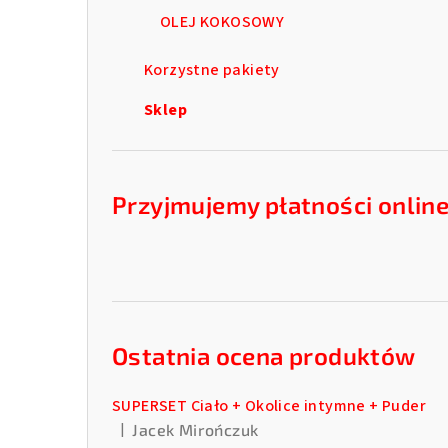
OLEJ KOKOSOWY
Korzystne pakiety
Sklep
Przyjmujemy płatności onlin
Ostatnia ocena produktów
SUPERSET Ciało + Okolice intymne + Puder
|
Jacek Mirończuk
Ocena produktu to 5 na 5 gwiazdek.