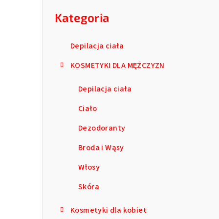
kategorie
b
Kategoria
o
c
Depilacja ciała
z
KOSMETYKI DLA MĘŻCZYZN
n
Depilacja ciała
y
Ciało
Dezodoranty
Broda i Wąsy
Włosy
Skóra
Kosmetyki dla kobiet