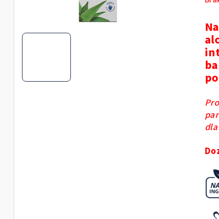
Bra
oce
pro
Na
wyn
al
0,0
in
na
ba
5
po
gwi
Pro
par
dla
Do