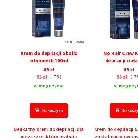
KOD :
2684
Krem do depilacji okolic
No Hair Crew 
intymnych 100ml
depilacji ciał
49 zł
49 zł
53 zł
53 zł
(–7 %)
(–7 
w magazynie
w magazy
Średnia
Śre
ocena
oce
Do koszyka
Do kosz
produktu
pro
wynosi
wyn
5,0
5,0
Delikatny krem ​​do depilacji dla
Krem do depilacji 
na
na
mężczyzn, który ułatwia
został opracowany