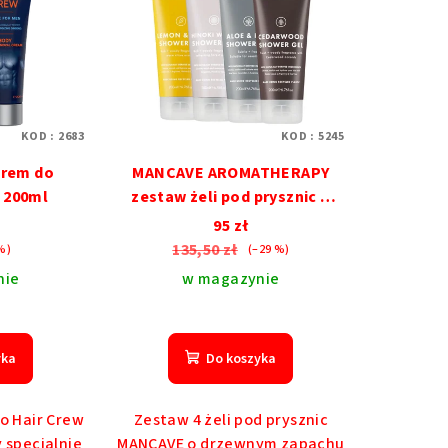
KOD :
2683
KOD :
5245
Krem do
MANCAVE AROMATHERAPY
a 200ml
zestaw żeli pod prysznic o
zapachu drewna
95 zł
135,50 zł
%)
(–29 %)
nie
w magazynie
dnia
na
yka
Do koszyka
duktu
osi
No Hair Crew
Zestaw 4 żeli pod prysznic
 specjalnie
MANCAVE o drzewnym zapachu