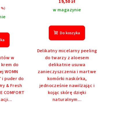
19,50 zł
5 %)
w magazynie
nie
Do koszyka
yka
Delikatny micelarny peeling
któw w
do twarzy z aloesem
krem ​​do
delikatnie usuwa
nej WOMN
zanieczyszczenia i martwe
i puder do
komórki naskórka,
Dry & Fresh
jednocześnie nawilżając i
TE COMFORT
kojąc skórę dzięki
cji...
naturalnym...