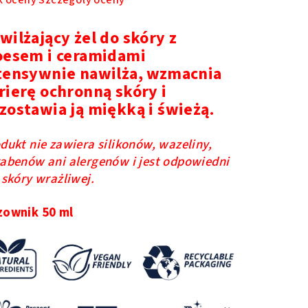
k oceny
Szczegóły oceny
na
duktu
wilżający żel do skóry z
osi
oesem i ceramidami
tensywnie nawilża, wzmacnia
rierę ochronną skóry i
zostawia ją miękką i świeżą.
azdek.
dukt nie zawiera silikonów, wazeliny,
abenów ani alergenów i jest odpowiedni
 skóry wrażliwej.
zownik 50 ml