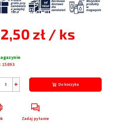
2,50 zł
/ ks
a
nostkowa:
agazynie
:
15893
+
Do koszyka
uk
Zadaj pytanie