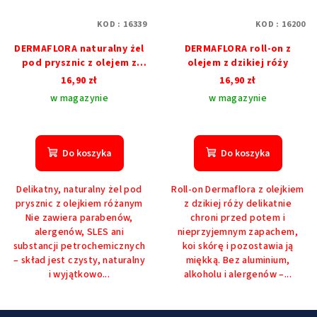
KOD :
16339
KOD :
16200
DERMAFLORA naturalny żel
DERMAFLORA roll-on z
pod prysznic z olejem z
olejem z dzikiej róży
dzikiej róży
16,90 zł
16,90 zł
w magazynie
w magazynie
Do koszyka
Do koszyka
Delikatny, naturalny żel pod
Roll-on Dermaflora z olejkiem
prysznic z olejkiem różanym
z dzikiej róży delikatnie
Nie zawiera parabenów,
chroni przed potem i
alergenów, SLES ani
nieprzyjemnym zapachem,
substancji petrochemicznych
koi skórę i pozostawia ją
– skład jest czysty, naturalny
miękką. Bez aluminium,
i wyjątkowo...
alkoholu i alergenów –...