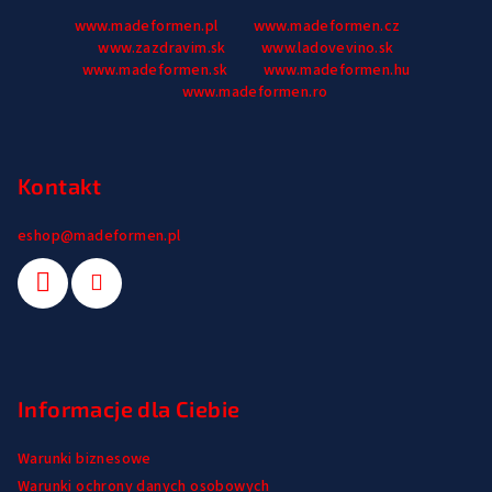
S
www.madeformen.pl
www.madeformen.cz
t
www.zazdravim.sk
www.ladovevino.sk
o
www.madeformen.sk
www.madeformen.hu
p
www.madeformen.ro
k
a
Kontakt
eshop
@
madeformen.pl
Informacje dla Ciebie
Warunki biznesowe
Warunki ochrony danych osobowych