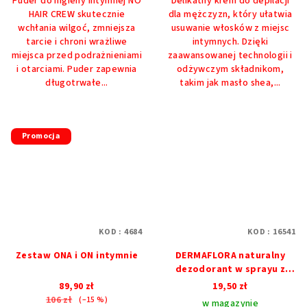
Puder do higieny intymnej NO
Delikatny krem ​​do depilacji
na
HAIR CREW skutecznie
dla mężczyzn, który ułatwia
5
wchłania wilgoć, zmniejsza
usuwanie włosków z miejsc
gwiazdek.
tarcie i chroni wrażliwe
intymnych. Dzięki
miejsca przed podrażnieniami
zaawansowanej technologii i
i otarciami. Puder zapewnia
odżywczym składnikom,
długotrwałe...
takim jak masło shea,...
Promocja
KOD :
4684
KOD :
16541
Zestaw ONA i ON intymnie
DERMAFLORA naturalny
dezodorant w sprayu z
olejem z Dzikiej Róży
89,90 zł
19,50 zł
106 zł
(–15 %)
w magazynie