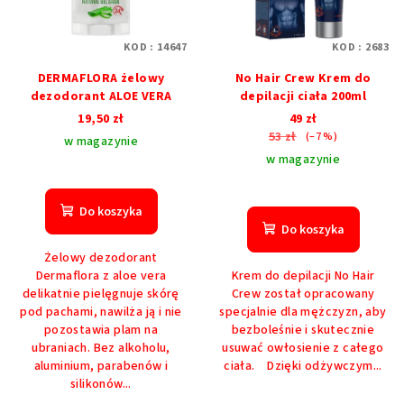
KOD :
14647
KOD :
2683
DERMAFLORA żelowy
No Hair Crew Krem do
dezodorant ALOE VERA
depilacji ciała 200ml
19,50 zł
49 zł
53 zł
(–7 %)
w magazynie
w magazynie
Średnia
ocena
Do koszyka
produktu
Do koszyka
wynosi
Żelowy dezodorant
5,0
Dermaflora z aloe vera
Krem do depilacji No Hair
na
delikatnie pielęgnuje skórę
Crew został opracowany
5
pod pachami, nawilża ją i nie
specjalnie dla mężczyzn, aby
gwiazdek.
pozostawia plam na
bezboleśnie i skutecznie
ubraniach. Bez alkoholu,
usuwać owłosienie z całego
aluminium, parabenów i
ciała. Dzięki odżywczym...
silikonów...