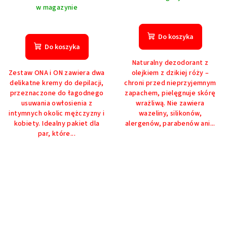
w magazynie
Średnia
ocena
Do koszyka
produktu
Do koszyka
wynosi
Naturalny dezodorant z
5,0
Zestaw ONA i ON zawiera dwa
olejkiem z dzikiej róży –
na
delikatne kremy do depilacji,
chroni przed nieprzyjemnym
5
przeznaczone do łagodnego
zapachem, pielęgnuje skórę
gwiazdek.
usuwania owłosienia z
wrażliwą. Nie zawiera
intymnych okolic mężczyzny i
wazeliny, silikonów,
kobiety. Idealny pakiet dla
alergenów, parabenów ani...
par, które...