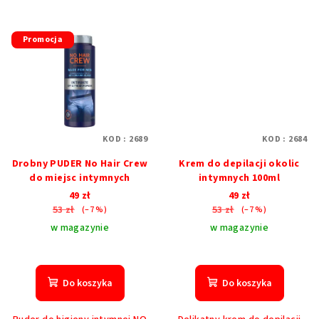
Promocja
KOD :
2689
KOD :
2684
Drobny PUDER No Hair Crew
Krem do depilacji okolic
do miejsc intymnych
intymnych 100ml
49 zł
49 zł
53 zł
53 zł
(–7 %)
(–7 %)
w magazynie
w magazynie
Średnia
ocena
produktu
Do koszyka
Do koszyka
wynosi
5,0