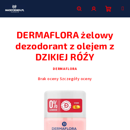
Przejść
do
treści
Koszyk
Szukaj
Zaloguj
DERMAFLORA żelowy
się
dezodorant z olejem z
DZIKIEJ RÓŹY
DERMAFLORA
Średnia
Brak oceny
Szczegóły oceny
ocena
produktu
wynosi
0,0
na
5
gwiazdek.