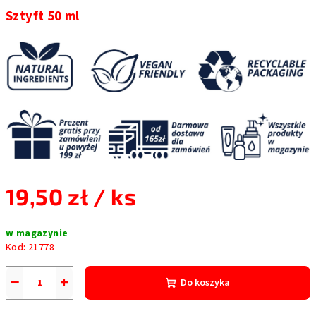
Sztyft 50 ml
19,50 zł
/ ks
Cena
w magazynie
jednostkowa:
Kod:
21778
−
+
Do koszyka