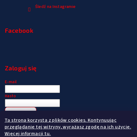
Śledź na Instagramie
Facebook
Zaloguj się
E-mail
Hasło
Zaloguj się
Ta strona korzysta z plików cookies. Kontynuując
Zarejestruj się
Nie pamiętam hasła
przeglądanie tej witryny, wyrażasz zgodę na ich użycie.
Więcej informacji tu.