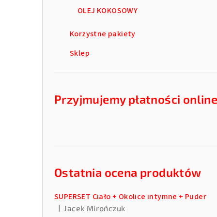
OLEJ KOKOSOWY
Korzystne pakiety
Sklep
Przyjmujemy płatności onlin
Ostatnia ocena produktów
SUPERSET Ciało + Okolice intymne + Puder
|
Jacek Mirończuk
Ocena produktu to 5 na 5 gwiazdek.