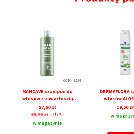
KOD :
5265
MANCAVE szampon do
DERMAFLORA la
włosów z zawartością
włosów ALOE
kofeiny 500ml
57,50 zł
19,50 zł
69,90 zł
(–17 %)
w magazy
w magazynie