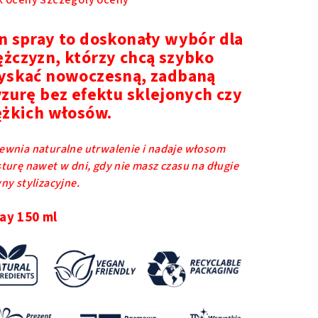
k oceny
Szczegóły oceny
na
duktu
n spray to doskonały wybór dla
osi
żczyzn, którzy chcą szybko
yskać nowoczesną, zadbaną
yzurę bez efektu sklejonych czy
ężkich włosów.
azdek.
ewnia naturalne utrwalenie i nadaje włosom
sturę nawet w dni, gdy nie masz czasu na długie
ny stylizacyjne.
ay 150 ml