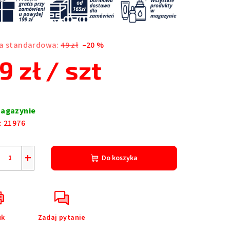
a standardowa:
49 zł
–20 %
9 zł
/ szt
a
nostkowa:
agazynie
:
21976
+
Do koszyka
uk
Zadaj pytanie