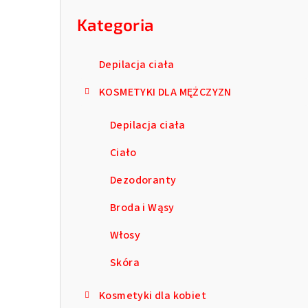
kategorie
b
Kategoria
o
c
Depilacja ciała
z
KOSMETYKI DLA MĘŻCZYZN
n
Depilacja ciała
y
Ciało
Dezodoranty
Broda i Wąsy
Włosy
Skóra
Kosmetyki dla kobiet