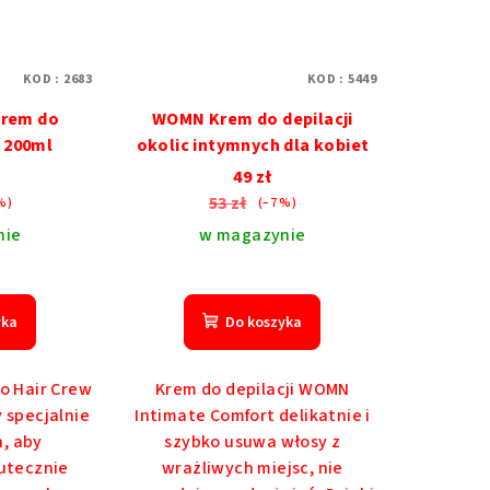
KOD :
2683
KOD :
5449
Krem do
WOMN Krem do depilacji
a 200ml
okolic intymnych dla kobiet
49 zł
53 zł
%)
(–7 %)
nie
w magazynie
dnia
na
yka
Do koszyka
duktu
osi
No Hair Crew
Krem do depilacji WOMN
 specjalnie
Intimate Comfort delikatnie i
, aby
szybko usuwa włosy z
azdek.
kutecznie
wrażliwych miejsc, nie