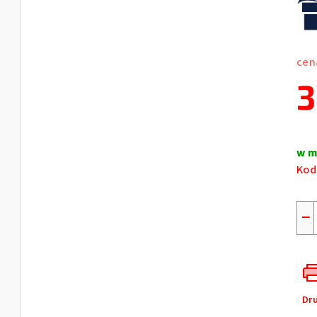
cen
3
Cen
jed
w m
Kod
−
Dr