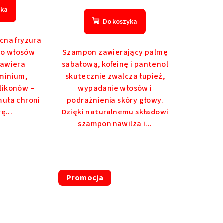
yka
Do koszyka
cna fryzura
 do włosów
Szampon zawierający palmę
zawiera
sabałową, kofeinę i pantenol
minium,
skutecznie zwalcza łupież,
likonów –
wypadanie włosów i
muła chroni
podrażnienia skóry głowy.
ę...
Dzięki naturalnemu składowi
szampon nawilża i...
Promocja