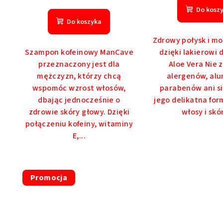
Średnia
Do kosz
ocena
Do koszyka
produktu
wynosi
Zdrowy połysk i mo
5,0
Szampon kofeinowy ManCave
dzięki lakierowi
na
przeznaczony jest dla
Aloe Vera Nie 
5
mężczyzn, którzy chcą
alergenów, alu
gwiazdek.
wspomóc wzrost włosów,
parabenów ani si
dbając jednocześnie o
jego delikatna for
zdrowie skóry głowy. Dzięki
włosy i skór
połączeniu kofeiny, witaminy
E,...
Promocja