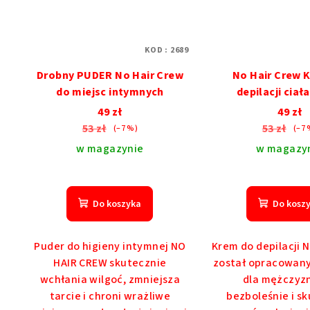
KOD :
2689
Drobny PUDER No Hair Crew
No Hair Crew 
do miejsc intymnych
depilacji ciał
49 zł
49 zł
53 zł
53 zł
(–7 %)
(–7 
w magazynie
w magazy
Śre
oce
Do koszyka
Do kosz
pro
wyn
5,0
Puder do higieny intymnej NO
Krem do depilacji 
na
HAIR CREW skutecznie
został opracowany
5
wchłania wilgoć, zmniejsza
dla mężczyzn
gwi
tarcie i chroni wrażliwe
bezboleśnie i s