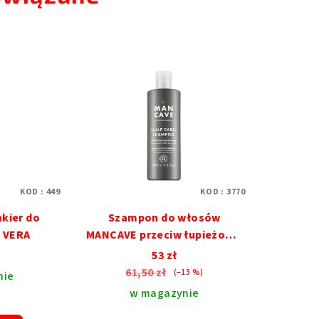
KOD :
449
KOD :
3770
kier do
Szampon do włosów
 VERA
MANCAVE przeciw łupieżowi i
wypadaniu włosów
53 zł
61,50 zł
(–13 %)
nie
w magazynie