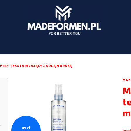
PRAY TEKSTURYZUJĄCY Z SOLĄ MORSKĄ
MAN
M
t
m
49 zł
Śre