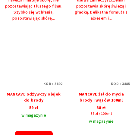
nawilża i matuje skórę, nie
usuwa zanieczyszczenia i
pozostawiając tłustego filmu.
pozostawia skórę świeżą i
Szybko się wchłania,
gładką. Delikatna formuła z
pozostawiając skórę...
aloesem i...
KOD :
3892
KOD :
3885
MANCAVE odżywczy olejek
MANCAVE żel do mycia
do brody
brody i wąsów 100ml
59 zł
38 zł
Cena
38 zł / 100 ml
w magazynie
jednostkowa:
w magazynie