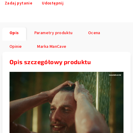
Zadaj pytanie
Udostępnij
Opis
Parametry produktu
Ocena
Opinie
Marka
ManCave
Opis szczegółowy produktu