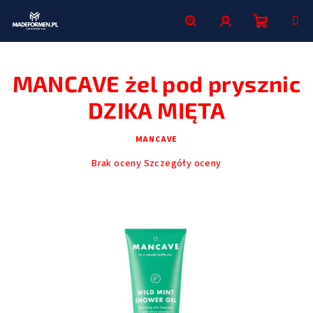
Przejść
do
treści
Koszyk
Szukaj
Zaloguj
MANCAVE żel pod prysznic
się
DZIKA MIĘTA
MANCAVE
Średnia
Brak oceny
Szczegóły oceny
ocena
produktu
wynosi
0,0
na
5
gwiazdek.