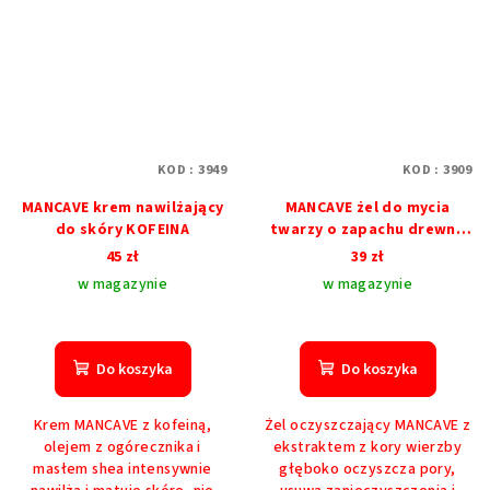
KOD :
3949
KOD :
3909
MANCAVE krem ​​nawilżający
MANCAVE żel do mycia
do skóry KOFEINA
twarzy o zapachu drewna
wierzbowego 125ml
45 zł
39 zł
w magazynie
w magazynie
Do koszyka
Do koszyka
Krem MANCAVE z kofeiną,
Żel oczyszczający MANCAVE z
olejem z ogórecznika i
ekstraktem z kory wierzby
masłem shea intensywnie
głęboko oczyszcza pory,