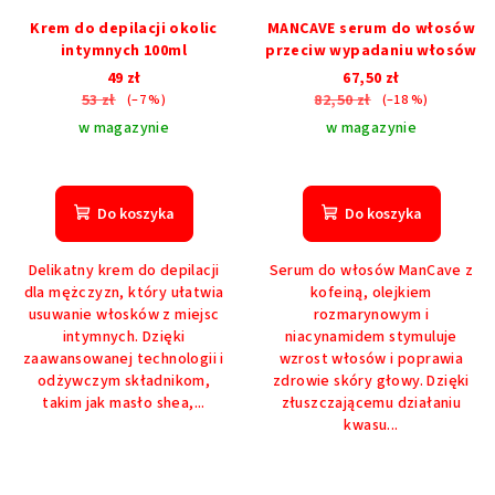
Krem do depilacji okolic
MANCAVE serum do włosów
intymnych 100ml
przeciw wypadaniu włosów
49 zł
67,50 zł
53 zł
82,50 zł
(–7 %)
(–18 %)
w magazynie
w magazynie
Średnia
ocena
produktu
Do koszyka
Do koszyka
wynosi
5,0
Delikatny krem ​​do depilacji
Serum do włosów ManCave z
na
dla mężczyzn, który ułatwia
kofeiną, olejkiem
5
usuwanie włosków z miejsc
rozmarynowym i
gwiazdek.
intymnych. Dzięki
niacynamidem stymuluje
zaawansowanej technologii i
wzrost włosów i poprawia
odżywczym składnikom,
zdrowie skóry głowy. Dzięki
takim jak masło shea,...
złuszczającemu działaniu
kwasu...