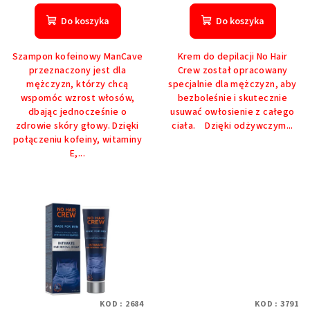
ocena
ocena
produktu
produktu
Do koszyka
Do koszyka
wynosi
wynosi
5,0
5,0
Szampon kofeinowy ManCave
Krem do depilacji No Hair
na
na
przeznaczony jest dla
Crew został opracowany
5
5
mężczyzn, którzy chcą
specjalnie dla mężczyzn, aby
gwiazdek.
gwiazdek.
wspomóc wzrost włosów,
bezboleśnie i skutecznie
dbając jednocześnie o
usuwać owłosienie z całego
zdrowie skóry głowy. Dzięki
ciała. Dzięki odżywczym...
połączeniu kofeiny, witaminy
E,...
KOD :
2684
KOD :
3791