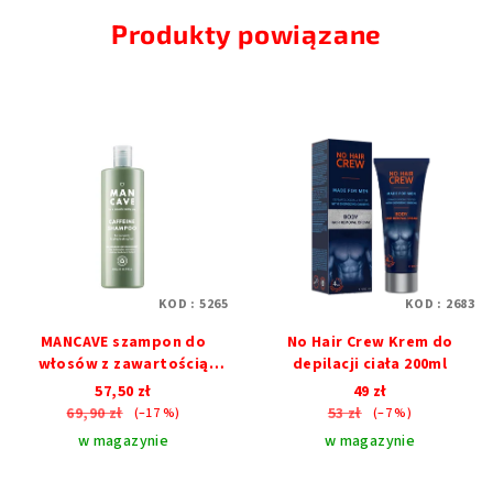
Produkty powiązane
KOD :
5265
KOD :
2683
MANCAVE szampon do
No Hair Crew Krem do
włosów z zawartością
depilacji ciała 200ml
kofeiny 500ml
57,50 zł
49 zł
69,90 zł
53 zł
(–17 %)
(–7 %)
w magazynie
w magazynie
Średnia
Średnia