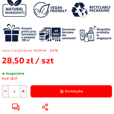
cena standardowa:
33,90 zł
–15 %
28,50 zł
/ szt
Cena
w magazynie
jednostkowa:
Kod:
3827
−
+
Do koszyka