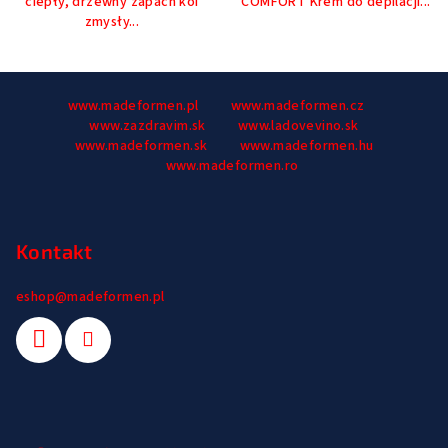
ciepły, drzewny zapach koi
COMFORT Krem do depilacji...
zmysły...
S
www.madeformen.pl
www.madeformen.cz
t
www.zazdravim.sk
www.ladovevino.sk
o
www.madeformen.sk
www.madeformen.hu
p
www.madeformen.ro
k
a
Kontakt
eshop
@
madeformen.pl