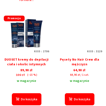
Promocja
KOD :
2706
KOD :
3129
DUOSET kremy ​​do depilacji
Pęsety No Hair Crew dla
ciała i okolic intymnych
mężczyzn
89,90 zł
64,90 zł
106 zł
Cena
(–15 %)
64,90 zł / 1 szt.
jednostkowa:
w magazynie
w magazynie
Średnia
ocena
produktu
Do koszyka
Do koszyka
wynosi