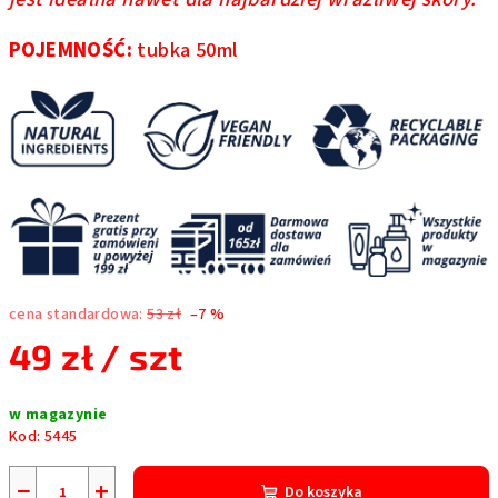
POJEMNOŚĆ:
tubka 50ml
cena standardowa:
53 zł
–7 %
49 zł
/ szt
Cena
w magazynie
jednostkowa:
Kod:
5445
−
+
Do koszyka