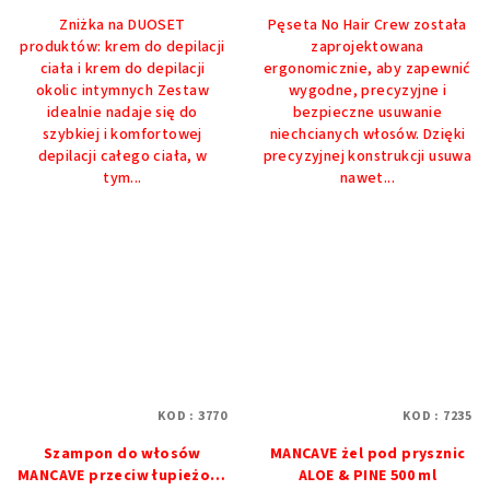
5,0
Zniżka na DUOSET
Pęseta No Hair Crew została
na
produktów: krem ​​do depilacji
zaprojektowana
5
ciała i krem ​​do depilacji
ergonomicznie, aby zapewnić
gwiazdek.
okolic intymnych Zestaw
wygodne, precyzyjne i
idealnie nadaje się do
bezpieczne usuwanie
szybkiej i komfortowej
niechcianych włosów. Dzięki
depilacji całego ciała, w
precyzyjnej konstrukcji usuwa
tym...
nawet...
KOD :
3770
KOD :
7235
Szampon do włosów
MANCAVE żel pod prysznic
MANCAVE przeciw łupieżowi
ALOE & PINE 500 ml