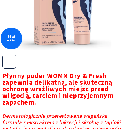
53 zł
–7 %
Płynny puder WOMN Dry & Fresh
zapewnia delikatną, ale skuteczną
ochronę wrażliwych miejsc przed
wilgocią, tarciem i nieprzyjemnym
zapachem.
Dermatologicznie przetestowana wegańska
formuła z ekstraktem z lukrecji i skrobią z tapioki
jest idealna nawet dla najbardziej wrażliwej skóry.