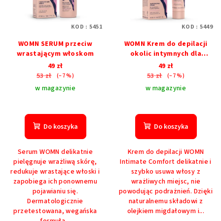
KOD :
5451
KOD :
5449
WOMN SERUM przeciw
WOMN Krem do depilacji
wrastającym włoskom
okolic intymnych dla
kobiet
49 zł
49 zł
53 zł
53 zł
(–7 %)
(–7 %)
w magazynie
w magazynie
Do koszyka
Do koszyka
Serum WOMN delikatnie
Krem do depilacji WOMN
pielęgnuje wrażliwą skórę,
Intimate Comfort delikatnie i
redukuje wrastające włoski i
szybko usuwa włosy z
zapobiega ich ponownemu
wrażliwych miejsc, nie
pojawianiu się.
powodując podrażnień. Dzięki
Dermatologicznie
naturalnemu składowi z
przetestowana, wegańska
olejkiem migdałowym i...
formuła...