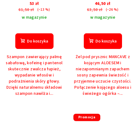
i wypadaniu włosów
53 zł
46,50 zł
61,50 zł
63,50 zł
(–13 %)
(–26 %)
w magazynie
w magazynie
Do koszyka
Do koszyka
Szampon zawierający palmę
Żel pod prysznic MANCAVE z
sabałową, kofeinę i pantenol
kojącym ALOESEM i
skutecznie zwalcza łupież,
niezapomnianym zapachem
wypadanie włosów i
sosny zapewnia świeżość i
podrażnienia skóry głowy.
przyjemne uczucie czystości.
Dzięki naturalnemu składowi
Połączenie kojącego aloesu i
szampon nawilża i...
świeżego ogórka –...
Promocja