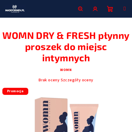
Przejść
do
treści
Koszyk
Szukaj
Zaloguj
WOMN DRY & FRESH płynny
się
proszek do miejsc
intymnych
WOMN
Średnia
Brak oceny
Szczegóły oceny
ocena
Promocja
produktu
wynosi
0,0
na
5
gwiazdek.