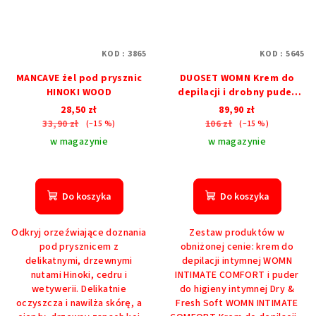
KOD :
3865
KOD :
5645
MANCAVE żel pod prysznic
DUOSET WOMN Krem do
HINOKI WOOD
depilacji i drobny puder
SUCHE i ŚWIEŻE
28,50 zł
89,90 zł
33,90 zł
106 zł
(–15 %)
(–15 %)
w magazynie
w magazynie
Do koszyka
Do koszyka
Odkryj orzeźwiające doznania
Zestaw produktów w
pod prysznicem z
obniżonej cenie: krem ​​do
delikatnymi, drzewnymi
depilacji intymnej WOMN
nutami Hinoki, cedru i
INTIMATE COMFORT i puder
wetywerii. Delikatnie
do higieny intymnej Dry &
oczyszcza i nawilża skórę, a
Fresh Soft WOMN INTIMATE