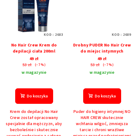
KOD :
2683
KOD :
2689
No Hair Crew Krem do
Drobny PUDER No Hair Crew
depilacji ciała 200ml
do miejsc intymnych
49 zł
49 zł
53 zł
53 zł
(–7 %)
(–7 %)
w magazynie
w magazynie
Średnia
ocena
produktu
Do koszyka
Do koszyka
wynosi
5,0
Krem do depilacji No Hair
Puder do higieny intymnej NO
na
Crew został opracowany
HAIR CREW skutecznie
5
specjalnie dla mężczyzn, aby
wchłania wilgoć, zmniejsza
gwiazdek.
bezboleśnie i skutecznie
tarcie i chroni wrażliwe
usuwać owłosienie z całego
miejsca przed podrażnieniami