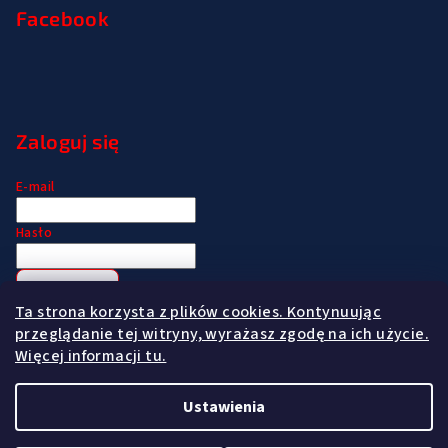
Facebook
Zaloguj się
E-mail
Hasło
Zaloguj się
Ta strona korzysta z plików cookies. Kontynuując
Zarejestruj się
Nie pamiętam hasła
przeglądanie tej witryny, wyrażasz zgodę na ich użycie.
Więcej informacji tu.
Ustawienia
Copyright 2026
www.madeformen.pl
. Wszystkie prawa