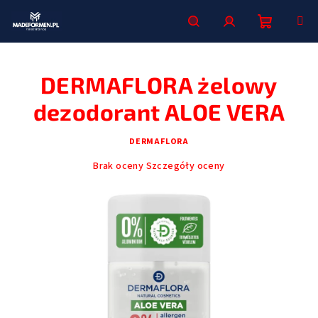
Przejść
do
treści
Koszyk
Szukaj
Zaloguj
DERMAFLORA żelowy
się
dezodorant ALOE VERA
DERMAFLORA
Średnia
Brak oceny
Szczegóły oceny
ocena
produktu
wynosi
0,0
na
5
gwiazdek.