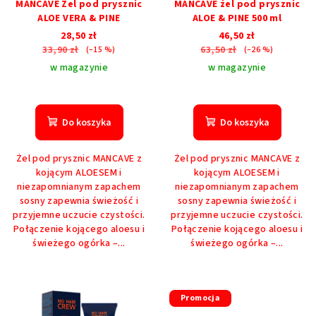
MANCAVE Żel pod prysznic
MANCAVE żel pod prysznic
ALOE VERA & PINE
ALOE & PINE 500 ml
28,50 zł
46,50 zł
33,90 zł
63,50 zł
(–15 %)
(–26 %)
w magazynie
w magazynie
Do koszyka
Do koszyka
Żel pod prysznic MANCAVE z
Żel pod prysznic MANCAVE z
kojącym ALOESEM i
kojącym ALOESEM i
niezapomnianym zapachem
niezapomnianym zapachem
sosny zapewnia świeżość i
sosny zapewnia świeżość i
przyjemne uczucie czystości.
przyjemne uczucie czystości.
Połączenie kojącego aloesu i
Połączenie kojącego aloesu i
świeżego ogórka –...
świeżego ogórka –...
Promocja