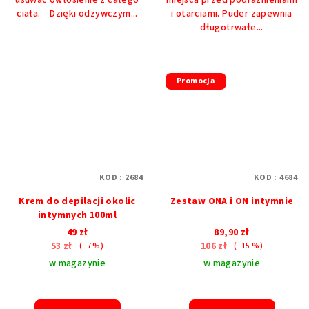
ciała. Dzięki odżywczym...
i otarciami. Puder zapewnia
długotrwałe...
Promocja
KOD :
2684
KOD :
4684
Krem do depilacji okolic
Zestaw ONA i ON intymnie
intymnych 100ml
49 zł
89,90 zł
53 zł
106 zł
(–7 %)
(–15 %)
w magazynie
w magazynie
Średnia
Średnia
ocena
ocena