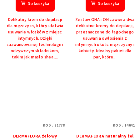
produktu
produktu
Do koszyka
Do koszyka
wynosi
wynosi
5,0
5,0
Delikatny krem ​​do depilacji
Zestaw ONA i ON zawiera dwa
na
na
dla mężczyzn, który ułatwia
delikatne kremy do depilacji,
5
5
usuwanie włosków z miejsc
przeznaczone do łagodnego
gwiazdek.
gwiazdek.
intymnych. Dzięki
usuwania owłosienia z
zaawansowanej technologii i
intymnych okolic mężczyzny i
odżywczym składnikom,
kobiety. Idealny pakiet dla
takim jak masło shea,...
par, które...
KOD :
21778
KOD :
14641
DERMAFLORA żelowy
DERMAFLORA naturalny żel