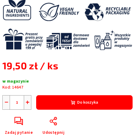
19,50 zł
/ ks
Cena
w magazynie
jednostkowa:
Kod:
14647
−
+
Do koszyka
Zadaj pytanie
Udostępnij