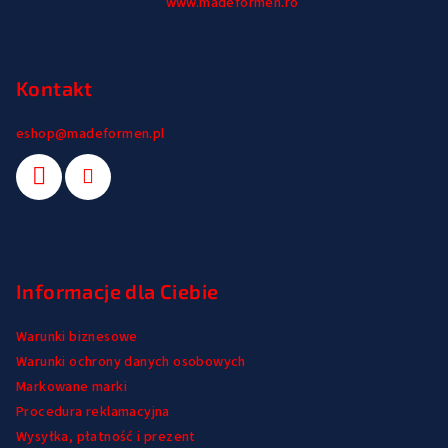
p
www.madeformen.ro
k
a
Kontakt
eshop
@
madeformen.pl
Informacje dla Ciebie
Warunki biznesowe
Warunki ochrony danych osobowych
Markowane marki
Procedura reklamacyjna
Wysyłka, płatność i prezent