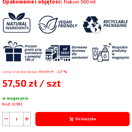
Opakowanie i objętość:
flakon 500 ml
cena standardowa:
69,90 zł
–17 %
57,50 zł
/ szt
Cena
w magazynie
jednostkowa:
Kod:
21981
−
+
Do koszyka