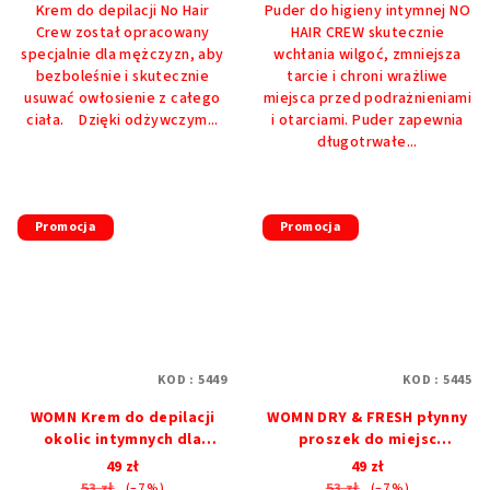
Krem do depilacji No Hair
Puder do higieny intymnej NO
na
Crew został opracowany
HAIR CREW skutecznie
5
specjalnie dla mężczyzn, aby
wchłania wilgoć, zmniejsza
gwiazdek.
bezboleśnie i skutecznie
tarcie i chroni wrażliwe
usuwać owłosienie z całego
miejsca przed podrażnieniami
ciała. Dzięki odżywczym...
i otarciami. Puder zapewnia
długotrwałe...
Promocja
Promocja
KOD :
5449
KOD :
5445
WOMN Krem do depilacji
WOMN DRY & FRESH płynny
okolic intymnych dla
proszek do miejsc
kobiet
intymnych
49 zł
49 zł
53 zł
53 zł
(–7 %)
(–7 %)