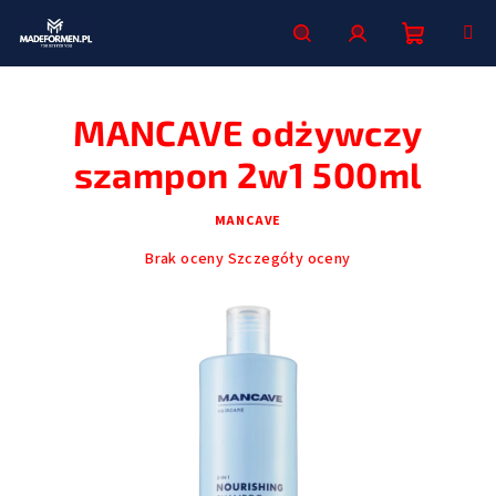
Przejść
do
treści
Koszyk
Szukaj
Zaloguj
MANCAVE odżywczy
się
szampon 2w1 500ml
MANCAVE
Średnia
Brak oceny
Szczegóły oceny
ocena
produktu
wynosi
0,0
na
5
gwiazdek.