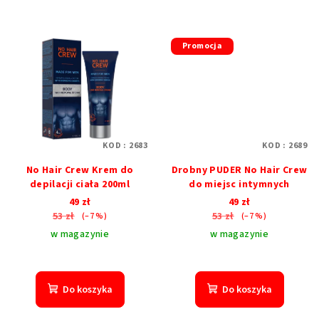
Promocja
KOD :
2683
KOD :
2689
No Hair Crew Krem do
Drobny PUDER No Hair Crew
depilacji ciała 200ml
do miejsc intymnych
49 zł
49 zł
53 zł
53 zł
(–7 %)
(–7 %)
w magazynie
w magazynie
Średnia
ocena
produktu
Do koszyka
Do koszyka
wynosi
5,0