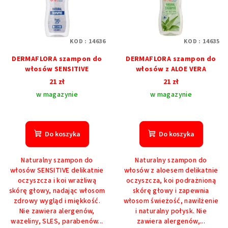
KOD :
14636
KOD :
14635
DERMAFLORA szampon do
DERMAFLORA szampon do
włosów SENSITIVE
włosów z ALOE VERA
21 zł
21 zł
w magazynie
w magazynie
Do koszyka
Do koszyka
Naturalny szampon do
Naturalny szampon do
włosów SENSITIVE delikatnie
włosów z aloesem delikatnie
oczyszcza i koi wrażliwą
oczyszcza, koi podrażnioną
skórę głowy, nadając włosom
skórę głowy i zapewnia
zdrowy wygląd i miękkość.
włosom świeżość, nawilżenie
Nie zawiera alergenów,
i naturalny połysk. Nie
wazeliny, SLES, parabenów...
zawiera alergenów,...