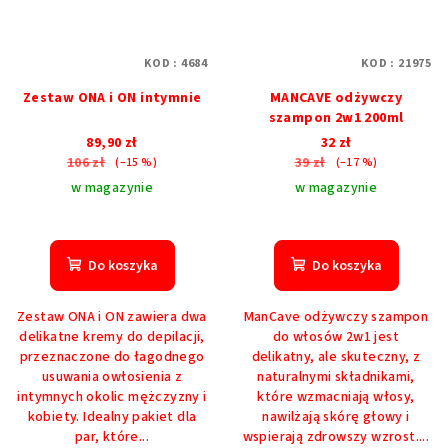
KOD :
4684
KOD :
21975
Zestaw ONA i ON intymnie
MANCAVE odżywczy
szampon 2w1 200ml
89,90 zł
32 zł
106 zł
39 zł
(–15 %)
(–17 %)
w magazynie
w magazynie
Średnia
ocena
produktu
Do koszyka
Do koszyka
wynosi
5,0
Zestaw ONA i ON zawiera dwa
ManCave odżywczy szampon
na
delikatne kremy do depilacji,
do włosów 2w1 jest
5
przeznaczone do łagodnego
delikatny, ale skuteczny, z
gwiazdek.
usuwania owłosienia z
naturalnymi składnikami,
intymnych okolic mężczyzny i
które wzmacniają włosy,
kobiety. Idealny pakiet dla
nawilżają skórę głowy i
par, które...
wspierają zdrowszy wzrost....