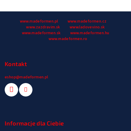
S
www.madeformen.pl
www.madeformen.cz
t
www.zazdravim.sk
www.ladovevino.sk
o
www.madeformen.sk
www.madeformen.hu
p
www.madeformen.ro
k
a
Kontakt
eshop
@
madeformen.pl
Informacje dla Ciebie