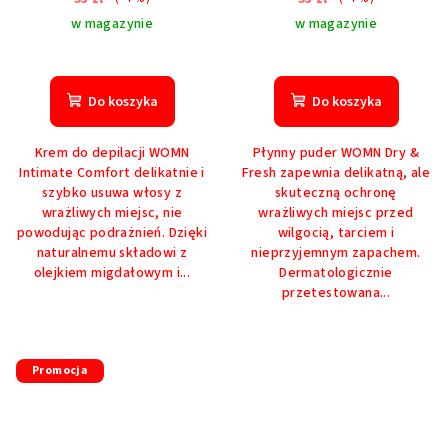
w magazynie
w magazynie
Do koszyka
Do koszyka
Krem do depilacji WOMN
Płynny puder WOMN Dry &
Intimate Comfort delikatnie i
Fresh zapewnia delikatną, ale
szybko usuwa włosy z
skuteczną ochronę
wrażliwych miejsc, nie
wrażliwych miejsc przed
powodując podrażnień. Dzięki
wilgocią, tarciem i
naturalnemu składowi z
nieprzyjemnym zapachem.
olejkiem migdałowym i...
Dermatologicznie
przetestowana...
Promocja