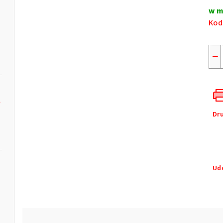
jed
w m
Kod
−
e
Dr
Ud