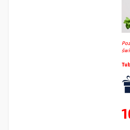
Poz
świ
Tub
1
Cen