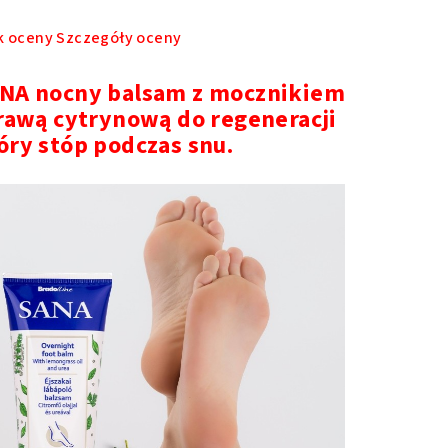
dnia
k oceny
Szczegóły oceny
na
duktu
NA nocny balsam z mocznikiem
osi
trawą cytrynową do regeneracji
óry stóp podczas snu.
azdek.