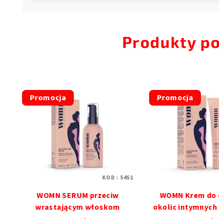
Produkty p
Promocja
Promocja
KOD :
5451
WOMN SERUM przeciw
WOMN Krem do d
wrastającym włoskom
okolic intymnych 