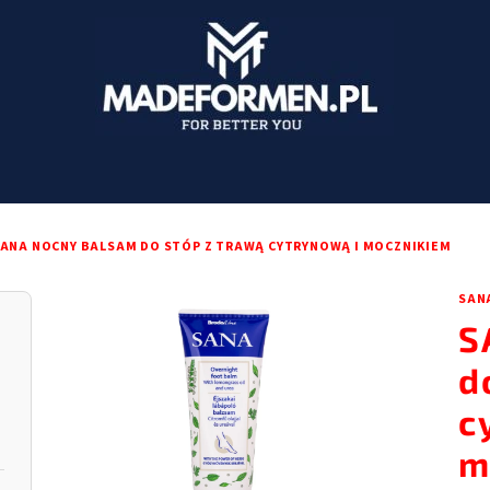
ANA NOCNY BALSAM DO STÓP Z TRAWĄ CYTRYNOWĄ I MOCZNIKIEM
SAN
S
d
c
m