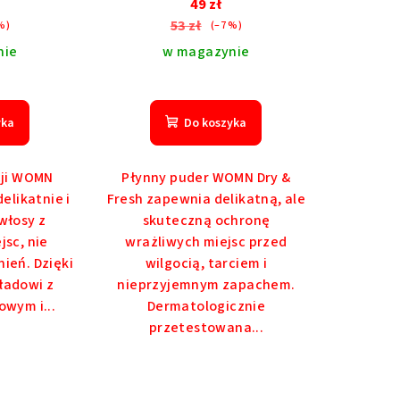
49 zł
53 zł
%)
(–7 %)
nie
w magazynie
yka
Do koszyka
cji WOMN
Płynny puder WOMN Dry &
elikatnie i
Fresh zapewnia delikatną, ale
włosy z
skuteczną ochronę
jsc, nie
wrażliwych miejsc przed
ień. Dzięki
wilgocią, tarciem i
ładowi z
nieprzyjemnym zapachem.
owym i...
Dermatologicznie
przetestowana...