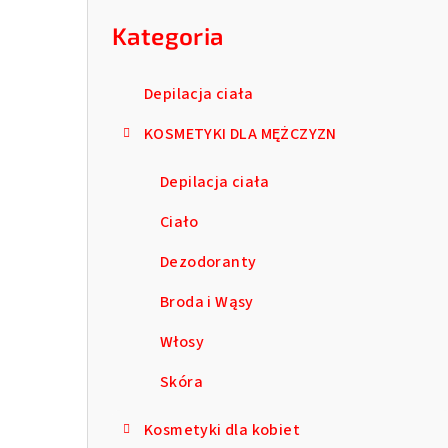
kategorie
b
Kategoria
o
c
Depilacja ciała
z
KOSMETYKI DLA MĘŻCZYZN
n
Depilacja ciała
y
Ciało
Dezodoranty
Broda i Wąsy
Włosy
Skóra
Kosmetyki dla kobiet