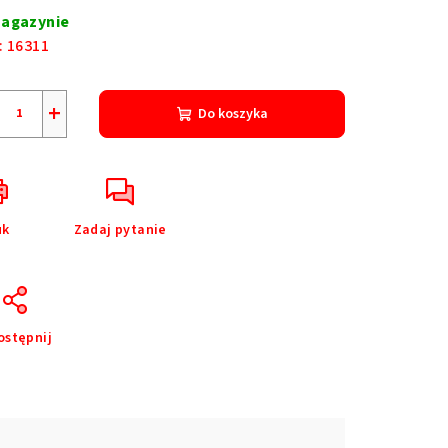
nostkowa:
agazynie
:
16311
+
Do koszyka
uk
Zadaj pytanie
ostępnij