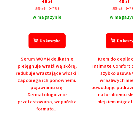
49 zł
49 zł
53 zł
53 zł
(–7 %)
(–7 
w magazynie
w magazy
Do koszyka
Do kosz
Serum WOMN delikatnie
Krem do depila
pielęgnuje wrażliwą skórę,
Intimate Comfort d
redukuje wrastające włoski i
szybko usuwa 
zapobiega ich ponownemu
wrażliwych mie
pojawianiu się.
powodując podrażn
Dermatologicznie
naturalnemu sk
przetestowana, wegańska
olejkiem migdał
formuła...