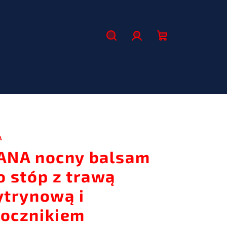
Szukaj
Zaloguj
Koszyk
się
A
ANA nocny balsam
o stóp z trawą
ytrynową i
ocznikiem