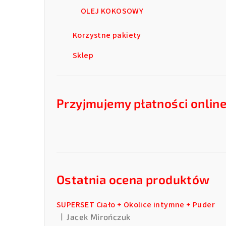
OLEJ KOKOSOWY
Korzystne pakiety
Sklep
Przyjmujemy płatności onlin
Ostatnia ocena produktów
SUPERSET Ciało + Okolice intymne + Puder
|
Jacek Mirończuk
Ocena produktu to 5 na 5 gwiazdek.