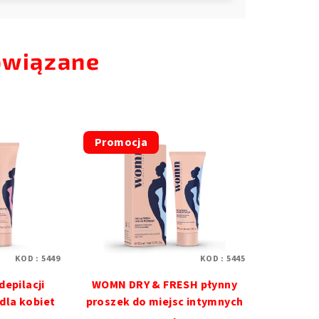
owiązane
Promocja
KOD :
5449
KOD :
5445
epilacji
WOMN DRY & FRESH płynny
dla kobiet
proszek do miejsc intymnych