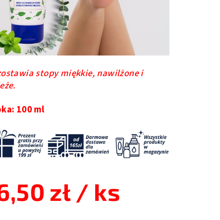
ostawia stopy miękkie, nawilżone i
eże.
ka: 100 ml
6,50 zł
/ ks
a