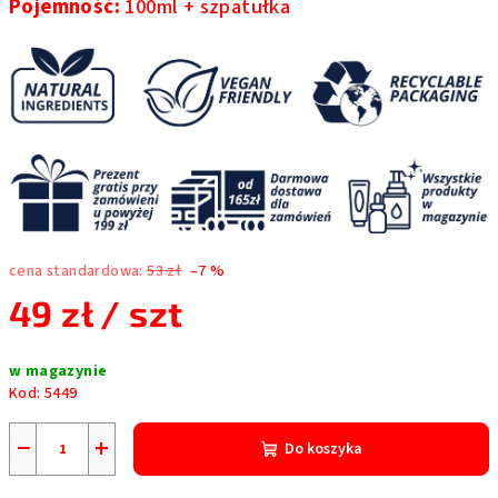
Pojemność:
100ml + szpatułka
cena standardowa:
53 zł
–7 %
49 zł
/ szt
Cena
w magazynie
jednostkowa:
Kod:
5449
−
+
Do koszyka