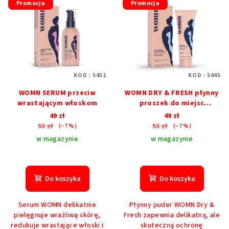
Promocja
Promocja
KOD :
5451
KOD :
5445
WOMN SERUM przeciw
WOMN DRY & FRESH płynny
wrastającym włoskom
proszek do miejsc
intymnych
49 zł
49 zł
53 zł
53 zł
(–7 %)
(–7 %)
w magazynie
w magazynie
Do koszyka
Do koszyka
Serum WOMN delikatnie
Płynny puder WOMN Dry &
pielęgnuje wrażliwą skórę,
Fresh zapewnia delikatną, ale
redukuje wrastające włoski i
skuteczną ochronę