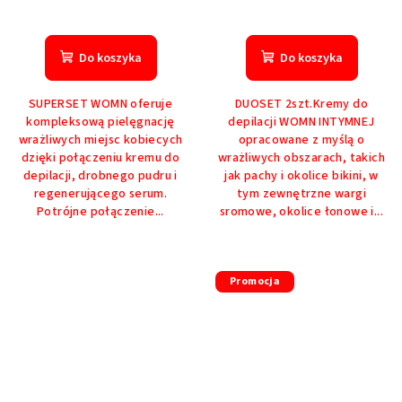
Do koszyka
Do koszyka
SUPERSET WOMN oferuje
DUOSET 2szt.Kremy do
kompleksową pielęgnację
depilacji WOMN INTYMNEJ
wrażliwych miejsc kobiecych
opracowane z myślą o
dzięki połączeniu kremu do
wrażliwych obszarach, takich
depilacji, drobnego pudru i
jak pachy i okolice bikini, w
regenerującego serum.
tym zewnętrzne wargi
Potrójne połączenie...
sromowe, okolice łonowe i...
Promocja