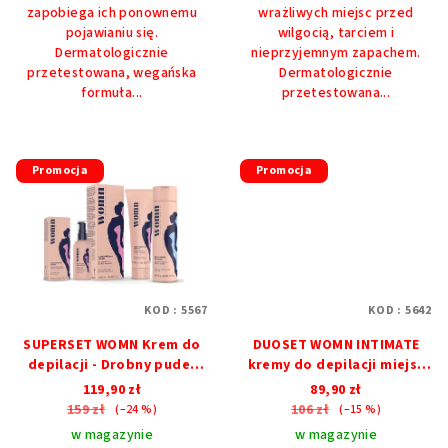
zapobiega ich ponownemu
wrażliwych miejsc przed
pojawianiu się.
wilgocią, tarciem i
Dermatologicznie
nieprzyjemnym zapachem.
przetestowana, wegańska
Dermatologicznie
formuła...
przetestowana...
Promocja
Promocja
KOD :
5567
KOD :
5642
SUPERSET WOMN Krem do
DUOSET WOMN INTIMATE
depilacji - Drobny puder
kremy do depilacji miejsc
DRY & FRESH - Serum
intymnych
119,90 zł
89,90 zł
przeciw wrastającym
159 zł
106 zł
(–24 %)
(–15 %)
włoskom
w magazynie
w magazynie