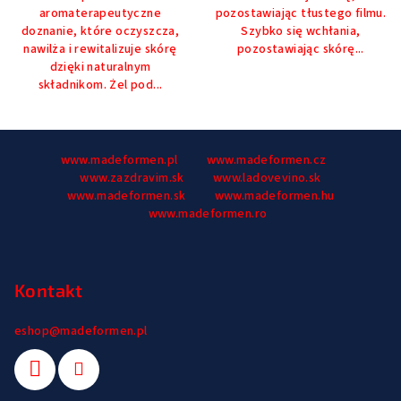
aromaterapeutyczne
pozostawiając tłustego filmu.
doznanie, które oczyszcza,
Szybko się wchłania,
nawilża i rewitalizuje skórę
pozostawiając skórę...
dzięki naturalnym
składnikom. Żel pod...
S
www.madeformen.pl
www.madeformen.cz
t
www.zazdravim.sk
www.ladovevino.sk
o
www.madeformen.sk
www.madeformen.hu
p
www.madeformen.ro
k
a
Kontakt
eshop
@
madeformen.pl