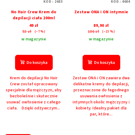
KOD :
2683
KOD :
4684
No Hair Crew Krem do
Zestaw ONA i ON intymnie
depilacji ciała 200ml
49 zł
89,90 zł
53 zł
106 zł
(–7 %)
(–15 %)
w magazynie
w magazynie
Średnia
Średnia
ocena
ocena
produktu
produktu
Do koszyka
Do koszyka
wynosi
wynosi
5,0
5,0
Krem do depilacji No Hair
Zestaw ONA i ON zawiera dwa
na
na
Crew został opracowany
delikatne kremy do depilacji,
5
5
specjalnie dla mężczyzn, aby
przeznaczone do łagodnego
gwiazdek.
gwiazdek.
bezboleśnie i skutecznie
usuwania owłosienia z
usuwać owłosienie z całego
intymnych okolic mężczyzny i
ciała. Dzięki odżywczym...
kobiety. Idealny pakiet dla
par, które...