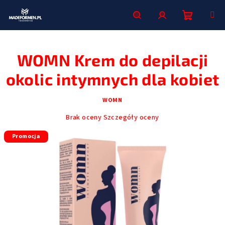
Przejść
do
treści
Koszyk
Szukaj
Zaloguj
WOMN Krem do depilacji
się
okolic intymnych dla kobiet
WOMN
Średnia
Brak oceny
Szczegóły oceny
ocena
Promocja
produktu
wynosi
0,0
na
5
gwiazdek.